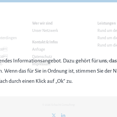
Wer wir sind
Leistungen
Unser Netzwerk
Rund um de
hterdingen
Rund um die
Kontakt & Infos
Rund um die
 308
Anfrage
 308
Datenschutz
sendes Informationsangebot. Dazu gehört für uns, das
Zu allen Pa
t-
Impressum
en. Wenn das für Sie in Ordnung ist, stimmen Sie der 
ach durch einen Klick auf „Ok“ zu.
© 2026 Schacht Consulting