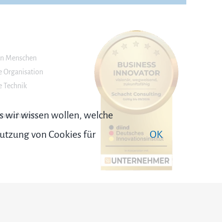
n Menschen
 Organisation
 Technik
s wir wissen wollen, welche
rtnerschaften…
Nutzung von Cookies für
OK