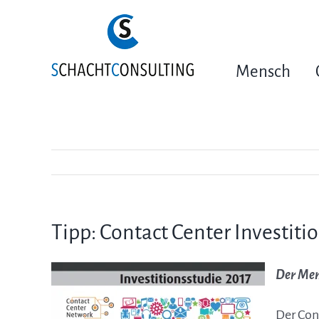
Zum
Inhalt
springen
Mensch
Tipp: Contact Center Investiti
Der Men
Der Con