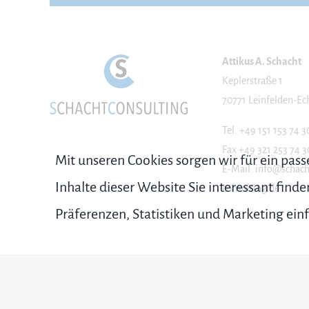
Attikus A. Schacht
Keplerstraße 1
70771 Leinfelden-Ec
Tel. +49 151 153 74
Fax +49 321 253 74
Mit unseren Cookies sorgen wir für ein pas
E-Mail: info@schach
Inhalte dieser Website Sie interessant find
consulting.de
Präferenzen, Statistiken und Marketing einf