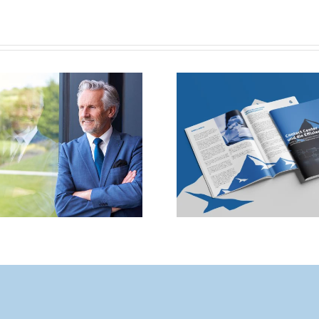
„Callce
Contact Center
Outsourcing
optimieren: Warum
Projekt – 
Effizienzprogramme
ein
oft scheitern
Führungsm