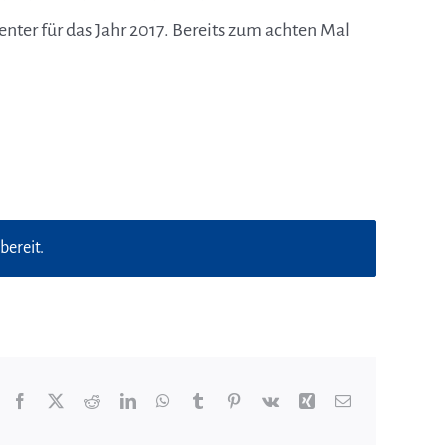
nter für das Jahr 2017. Bereits zum achten Mal
bereit.
Facebook
X
Reddit
LinkedIn
WhatsApp
Tumblr
Pinterest
Vk
Xing
E-
Mail