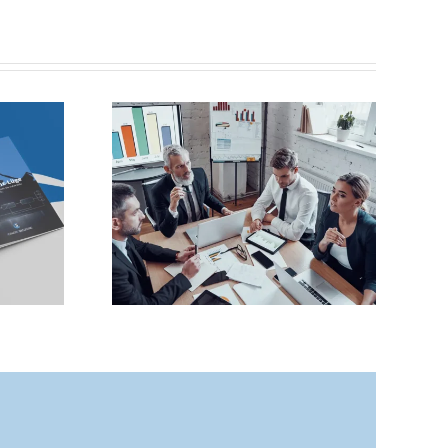
nter-
Omnichannel im
 ist kein
Kundenservice:
sondern
Warum „Effizienz“
allein die falsche
odell“
Zielgröße ist