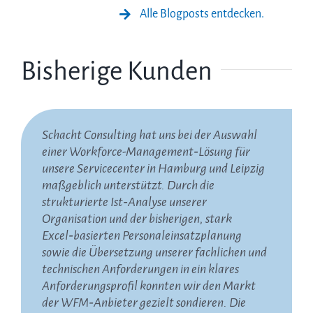
Alle Blogposts entdecken.
Bisherige Kunden
Schacht Consulting hat uns bei der Auswahl
Die Zusammenarbeit mit Herrn Schacht und
Wir haben die Zusammenarbeit mit Schacht
einer Workforce-Management‑Lösung für
seinem Netzwerk erleben wir seit vielen
Consulting bei der Neugestaltung und
unsere Servicecenter in Hamburg und Leipzig
Jahren als äußerst professionell, verlässlich
Ausschreibung unserer zentralen Contact-
maßgeblich unterstützt. Durch die
und wertvoll. Besonders schätzen wir die
Center-Dienstleistungen sehr geschätzt. Das
strukturierte Ist‑Analyse unserer
pragmatischen Lösungsansätze, die nicht nur
Unternehmen hat uns dabei geholfen, die
Organisation und der bisherigen, stark
theoretisch überzeugen, sondern sich direkt in
Rolle des Callcenters innerhalb unserer
Excel‑basierten Personaleinsatzplanung
der Praxis umsetzen lassen. Die
Kommunikationsstrategie zu klären, unsere
sowie die Übersetzung unserer fachlichen und
kontinuierliche Begleitung über viele Jahre,
Anforderungen über alle Servicekanäle und
technischen Anforderungen in ein klares
die offene Kommunikation und der
unterstützenden Systeme hinweg zu
Anforderungsprofil konnten wir den Markt
lösungsorientierte Austausch machen die
strukturieren und daraus ein solides,
der WFM‑Anbieter gezielt sondieren. Die
Zusammenarbeit für uns besonders wertvoll.
rechtskonformes Ausschreibungspaket zu