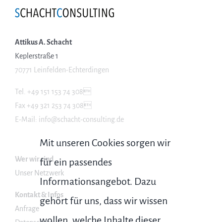
Keplerstraße 1
70771 Leinfelden-Echterdingen
Tel. +49 151 153 74 308
Fax +49 321 253 74 308
E-Mail: info@schacht-consulting.de
Wer wir sind
Unser Netzwerk
Mit unseren Cookies sorgen wir
Kontakt & Infos
für ein passendes
Anfrage
Datenschutz
Informationsangebot. Dazu
Impressum
gehört für uns, dass wir wissen
wollen, welche Inhalte dieser