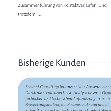
Zusammenführung von Kontaktverläufen. Und
trotzdem [...]
Bisherige Kunden
Schacht Consulting hat uns bei der Auswahl ein
Die Zusammenarbeit mit Herrn Schacht und seinem
Wir haben die Zusammenarbeit mit Schacht Consu
Durch die strukturierte Ist‑Analyse unserer Org
schätzen wir die pragmatischen Lösungsansätze, d
geschätzt. Das Unternehmen hat uns dabei geholf
fachlichen und technischen Anforderungen in ein
Begleitung über viele Jahre, die offene Kommuni
alle Servicekanäle und unterstützenden Systeme 
Bewertungsmatrix, die Kostenschätzung und die 
uns auf die weitere gemeinsame Arbeit und empf
konnten wir die Angebote einheitlich vergleich
zukunftssichere Lösung für unsere standortüber
entspricht.