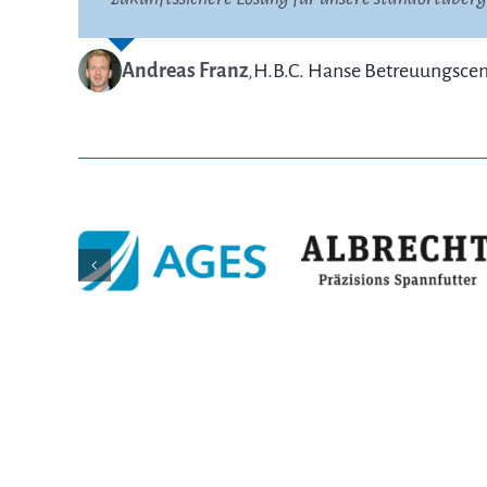
André Michel
,
Hitado GmbH
Andreas Franz
,
H.B.C. Hanse Betreuungsc
Morten Espelund
,
European Commission, D