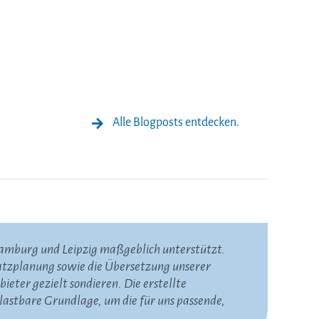
Alle Blogposts entdecken.
Hamburg und Leipzig maßgeblich unterstützt.
nell, verlässlich und wertvoll. Besonders
len Contact-Center-Dienstleistungen sehr
satzplanung sowie die Übersetzung unserer
Praxis umsetzen lassen. Die kontinuierliche
sstrategie zu klären, unsere Anforderungen über
ter gezielt sondieren. Die erstellte
enarbeit für uns besonders wertvoll. Wir freuen
es Ausschreibungspaket zu erstellen. Dadurch
astbare Grundlage, um die für uns passende,
ellen und zukünftigen Anforderungen am besten