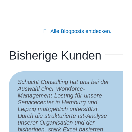
Alle Blogposts entdecken.
Bisherige Kunden
Schacht Consulting hat uns bei der
Die Zusammenarbeit mit Herrn
Wir haben die Zusammenarbeit mit
Auswahl einer Workforce-
Schacht und seinem Netzwerk
Schacht Consulting bei der
Management‑Lösung für unsere
erleben wir seit vielen Jahren als
Neugestaltung und Ausschreibung
Servicecenter in Hamburg und
äußerst professionell, verlässlich und
unserer zentralen Contact-Center-
Leipzig maßgeblich unterstützt.
wertvoll. Besonders schätzen wir die
Dienstleistungen sehr geschätzt.
Durch die strukturierte Ist‑Analyse
pragmatischen Lösungsansätze, die
Das Unternehmen hat uns dabei
unserer Organisation und der
nicht nur theoretisch überzeugen,
geholfen, die Rolle des Callcenters
bisherigen, stark Excel‑basierten
sondern sich direkt in der Praxis
innerhalb unserer