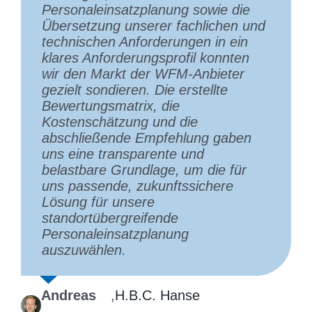
Personaleinsatzplanung sowie die
umsetzen lassen. Die kontinuierliche
Kommunikationsstrategie zu klären,
Übersetzung unserer fachlichen und
Begleitung über viele Jahre, die
unsere Anforderungen über alle
technischen Anforderungen in ein
offene Kommunikation und der
Servicekanäle und unterstützenden
klares Anforderungsprofil konnten
lösungsorientierte Austausch
Systeme hinweg zu strukturieren
wir den Markt der WFM‑Anbieter
machen die Zusammenarbeit für uns
und daraus ein solides,
gezielt sondieren. Die erstellte
besonders wertvoll. Wir freuen uns
rechtskonformes
Bewertungsmatrix, die
auf die weitere gemeinsame Arbeit
Ausschreibungspaket zu erstellen.
Kostenschätzung und die
und empfehlen Herrn Schacht und
Dadurch konnten wir die Angebote
abschließende Empfehlung gaben
sein Netzwerk gerne weiter.
einheitlich vergleichen und den
uns eine transparente und
Auftrag an den Anbieter vergeben,
belastbare Grundlage, um die für
der unseren aktuellen und
André Michel
,
Hitado GmbH
uns passende, zukunftssichere
zukünftigen Anforderungen am
Lösung für unsere
besten entspricht.
standortübergreifende
Personaleinsatzplanung
Morten
,
European Commission, DG
auszuwählen.
Espelund
Communication
Andreas
,
H.B.C. Hanse