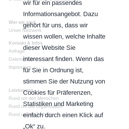
wir für ein passendes
Informationsangebot. Dazu
Wer wir sind
gehört für uns, dass wir
Unser Netzwerk
wissen wollen, welche Inhalte
Kontakt & Infos
dieser Website Sie
Anfrage
interessant finden. Wenn das
Datenschutz
Impressum
für Sie in Ordnung ist,
stimmen Sie der Nutzung von
Leistungen
Cookies für Präferenzen,
Rund um den Menschen
Statistiken und Marketing
Rund um die Organisation
einfach durch einen Klick auf
Rund um die Technik
„Ok“ zu.