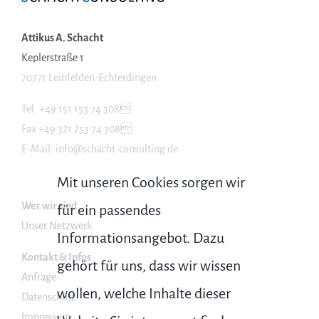
Attikus A. Schacht
Keplerstraße 1
70771 Leinfelden-Echterdingen
Tel. +49 151 153 74 308
Fax +49 321 253 74 308
E-Mail: info@schacht-consulting.de
Mit unseren Cookies sorgen wir
Wer wir sind
für ein passendes
Unser Netzwerk
Informationsangebot. Dazu
Kontakt & Infos
gehört für uns, dass wir wissen
Anfrage
wollen, welche Inhalte dieser
Datenschutz
Impressum