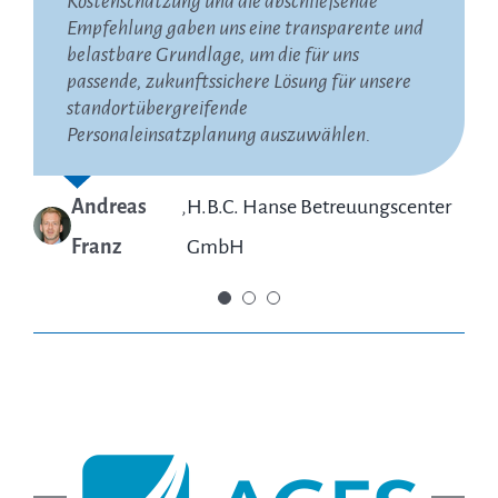
Kostenschätzung und die abschließende
Arbeit und empfehlen Herrn Schacht und sein
einheitlich vergleichen und den Auftrag an
Empfehlung gaben uns eine transparente und
Netzwerk gerne weiter.
den Anbieter vergeben, der unseren aktuellen
belastbare Grundlage, um die für uns
und zukünftigen Anforderungen am besten
passende, zukunftssichere Lösung für unsere
entspricht.
André Michel
,
Hitado GmbH
standortübergreifende
Personaleinsatzplanung auszuwählen.
Morten
,
European Commission, DG
Espelund
Communication
Andreas
,
H.B.C. Hanse Betreuungscenter
Franz
GmbH