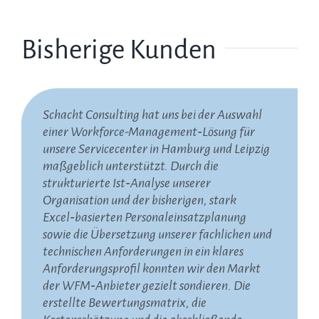
Bisherige Kunden
Schacht Consulting hat uns bei der Auswahl
Die Zusammenarbeit mit Herrn Schacht und
Wir haben die Zusammenarbeit mit Schacht
einer Workforce-Management‑Lösung für
seinem Netzwerk erleben wir seit vielen
Consulting bei der Neugestaltung und
unsere Servicecenter in Hamburg und Leipzig
Jahren als äußerst professionell, verlässlich
Ausschreibung unserer zentralen Contact-
maßgeblich unterstützt. Durch die
und wertvoll. Besonders schätzen wir die
Center-Dienstleistungen sehr geschätzt. Das
strukturierte Ist‑Analyse unserer
pragmatischen Lösungsansätze, die nicht nur
Unternehmen hat uns dabei geholfen, die
Organisation und der bisherigen, stark
theoretisch überzeugen, sondern sich direkt in
Rolle des Callcenters innerhalb unserer
Excel‑basierten Personaleinsatzplanung
der Praxis umsetzen lassen. Die
Kommunikationsstrategie zu klären, unsere
sowie die Übersetzung unserer fachlichen und
kontinuierliche Begleitung über viele Jahre,
Anforderungen über alle Servicekanäle und
technischen Anforderungen in ein klares
die offene Kommunikation und der
unterstützenden Systeme hinweg zu
Anforderungsprofil konnten wir den Markt
lösungsorientierte Austausch machen die
strukturieren und daraus ein solides,
der WFM‑Anbieter gezielt sondieren. Die
Zusammenarbeit für uns besonders wertvoll.
rechtskonformes Ausschreibungspaket zu
erstellte Bewertungsmatrix, die
Wir freuen uns auf die weitere gemeinsame
erstellen. Dadurch konnten wir die Angebote