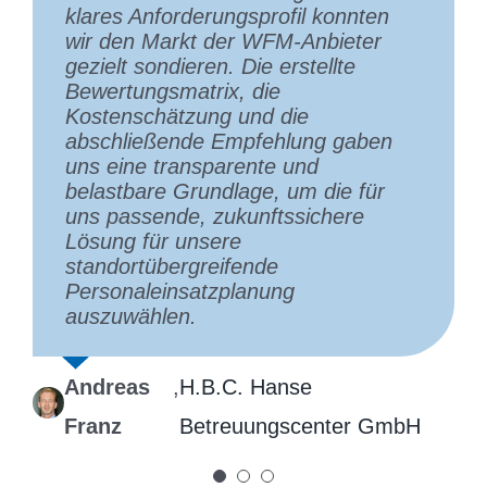
klares Anforderungsprofil konnten
lösungsorientierte Austausch
Systeme hinweg zu strukturieren
wir den Markt der WFM‑Anbieter
machen die Zusammenarbeit für uns
und daraus ein solides,
gezielt sondieren. Die erstellte
besonders wertvoll. Wir freuen uns
rechtskonformes
Bewertungsmatrix, die
auf die weitere gemeinsame Arbeit
Ausschreibungspaket zu erstellen.
Kostenschätzung und die
und empfehlen Herrn Schacht und
Dadurch konnten wir die Angebote
abschließende Empfehlung gaben
sein Netzwerk gerne weiter.
einheitlich vergleichen und den
uns eine transparente und
Auftrag an den Anbieter vergeben,
belastbare Grundlage, um die für
der unseren aktuellen und
André Michel
,
Hitado GmbH
uns passende, zukunftssichere
zukünftigen Anforderungen am
Lösung für unsere
besten entspricht.
standortübergreifende
Personaleinsatzplanung
Morten
,
European Commission, DG
auszuwählen.
Espelund
Communication
Andreas
,
H.B.C. Hanse
Franz
Betreuungscenter GmbH