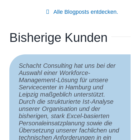
Alle Blogposts entdecken.
Bisherige Kunden
Schacht Consulting hat uns bei der
Die Zusammenarbeit mit Herrn
Wir haben die Zusammenarbeit mit
Auswahl einer Workforce-
Schacht und seinem Netzwerk
Schacht Consulting bei der
Management‑Lösung für unsere
erleben wir seit vielen Jahren als
Neugestaltung und Ausschreibung
Servicecenter in Hamburg und
äußerst professionell, verlässlich und
unserer zentralen Contact-Center-
Leipzig maßgeblich unterstützt.
wertvoll. Besonders schätzen wir die
Dienstleistungen sehr geschätzt.
Durch die strukturierte Ist‑Analyse
pragmatischen Lösungsansätze, die
Das Unternehmen hat uns dabei
unserer Organisation und der
nicht nur theoretisch überzeugen,
geholfen, die Rolle des Callcenters
bisherigen, stark Excel‑basierten
sondern sich direkt in der Praxis
innerhalb unserer
Personaleinsatzplanung sowie die
umsetzen lassen. Die kontinuierliche
Kommunikationsstrategie zu klären,
Übersetzung unserer fachlichen und
Begleitung über viele Jahre, die
unsere Anforderungen über alle
technischen Anforderungen in ein
offene Kommunikation und der
Servicekanäle und unterstützenden