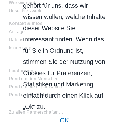
Wer wir sind
gehört für uns, dass wir
Unser Netzwerk
wissen wollen, welche Inhalte
Kontakt & Infos
dieser Website Sie
Anfrage
interessant finden. Wenn das
Datenschutz
Impressum
für Sie in Ordnung ist,
stimmen Sie der Nutzung von
Leistungen
Cookies für Präferenzen,
Rund um den Menschen
Statistiken und Marketing
Rund um die Organisation
einfach durch einen Klick auf
Rund um die Technik
„Ok“ zu.
Zu allen Partnerschaften…
OK